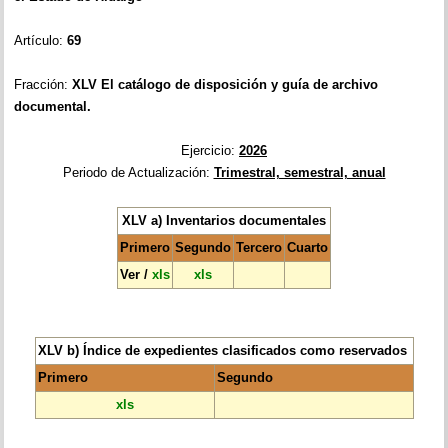
Artículo:
69
Fracción:
XLV
El catálogo de disposición y guía de archivo
documental.
Ejercicio:
2026
Periodo de Actualización:
Trimestral, semestral, anual
XLV a) Inventarios documentales
Primero
Segundo
Tercero
Cuarto
Ver
/
xls
xls
XLV b) Índice de expedientes clasificados como reservados
Primero
Segundo
xls