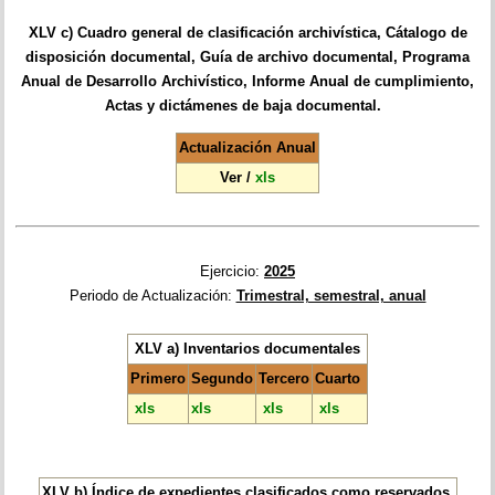
XLV c) Cuadro general de clasificación archivística, Cátalogo de
disposición documental, Guía de archivo documental, Programa
Anual de Desarrollo Archivístico, Informe Anual de cumplimiento,
Actas y dictámenes de baja documental.
Actualización Anual
Ver
/
xls
Ejercicio:
2025
Periodo de Actualización:
Trimestral, semestral, anual
XLV a) Inventarios documentales
Primero
Segundo
Tercero
Cuarto
xls
xls
xls
xls
XLV b) Índice de expedientes clasificados como reservados