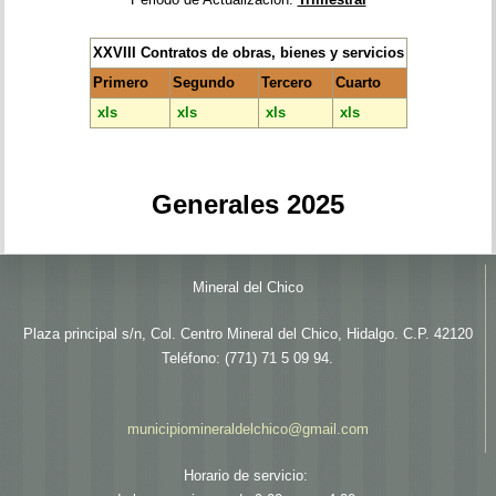
XXVIII Contratos de obras, bienes y servicios
Primero
Segundo
Tercero
Cuarto
xls
xls
xls
xls
Generales 2025
Mineral del Chico
Plaza principal s/n, Col. Centro Mineral del Chico, Hidalgo. C.P. 42120
Teléfono: (771) 71 5 09 94.
municipiomineraldelchico@gmail.com
Horario de servicio: